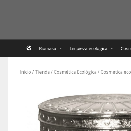
Saltar
al
contenido
EcoBioFoc
Biomasa
Limpieza ecológica
Cosm
Inicio
/
Tienda
/
Cosmética Ecológica
/
Cosmetica eco