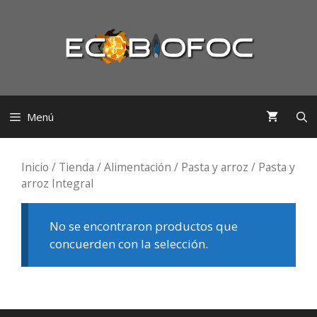
Saltar
al
contenido
Menú
Inicio
/
Tienda
/
Alimentación
/
Pasta y arroz
/ Pasta y
arroz Integral
No se encontraron productos que
concuerden con la selección.