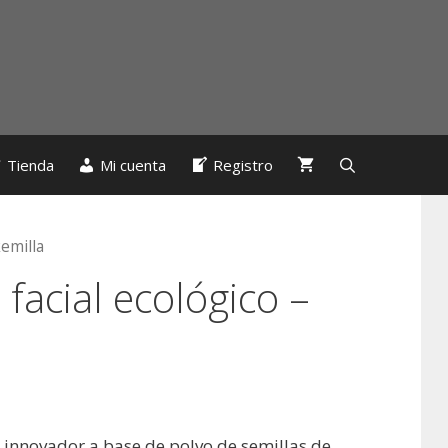
Tienda
Mi cuenta
Registro
kemilla
 facial ecológico –
e innovador a base de polvo de semillas de