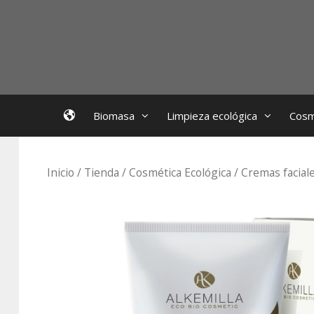
Saltar
al
contenido
EcoBioFoc
Biomasa
Limpieza ecológica
Cosm
Inicio
/
Tienda
/
Cosmética Ecológica
/
Cremas faciale