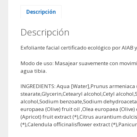
Descripción
Descripción
Exfoliante facial certificado ecológico por AIAB 
Modo de uso: Masajear suavemente con movimient
agua tibia.
INGREDIENTS: Aqua [Water],Prunus armeniaca (Ap
stearate,Glycerin,Cetearyl alcohol,Cetyl alcoho
alcohol,Sodium benzoate,Sodium dehydroacetate
europaea (Olive) fruit oil ,Olea europaea (Olive)
(Apricot) fruit extract (*),Citrus aurantium dulci
(*),Calendula officinalisflower extract (*),Panic