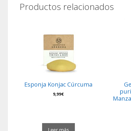
Productos relacionados
Esponja Konjac Cúrcuma
Ge
puri
9,99
€
Manzan
Leer más