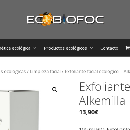
ética ecológica
Productos ecológicos
Contacto
s ecológicas
/
Limpieza facial
/ Exfoliante facial ecológico – Al
Exfoliante
Alkemilla
13,90
€
100 ml BIO. Exfoliant