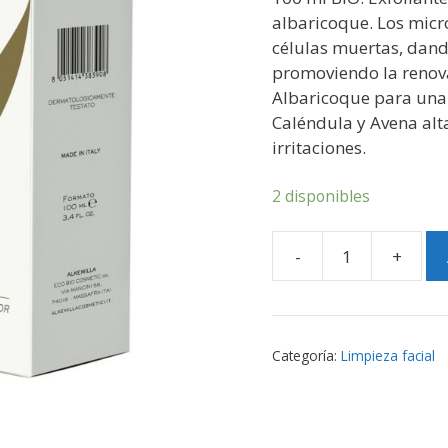
albaricoque. Los micr
células muertas, dando
promoviendo la renovac
Albaricoque para una 
Caléndula y Avena alt
irritaciones.
2 disponibles
-
+
Exfoliante
facial
ecológico
-
Categoría:
Limpieza facial
Alkemilla
cantidad