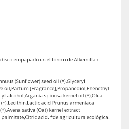
 disco empapado en el tónico de Alkemilla o
uus (Sunflower) seed oil (*),Glyceryl
ive oil,Parfum [Fragrance],Propanediol,Phenethyl
alcohol,Argania spinosa kernel oil (*),Olea
l (*),Lecithin,Lactic acid Prunus armeniaca
(*),Avena sativa (Oat) kernel extract
 palmitate,Citric acid. *de agricultura ecológica.