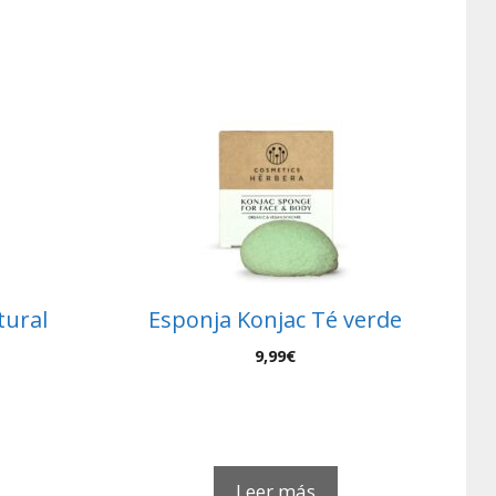
tural
Esponja Konjac Té verde
9,99
€
Leer más