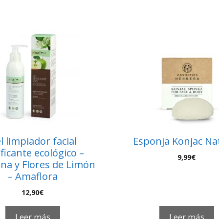
l limpiador facial
Esponja Konjac Na
ficante ecológico –
9,99
€
a y Flores de Limón
– Amaflora
12,90
€
Leer más
Leer más