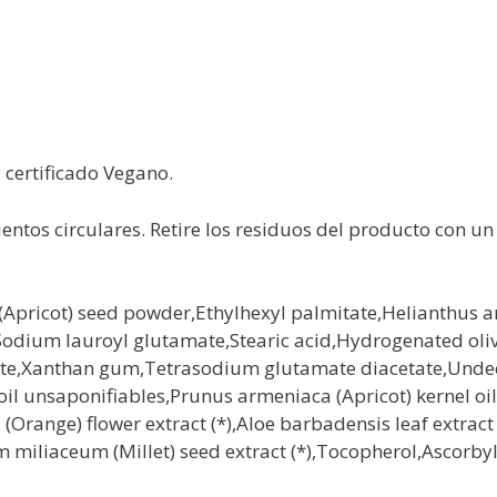
y certificado Vegano.
os circulares. Retire los residuos del producto con un
ricot) seed powder,Ethylhexyl palmitate,Helianthus ann
l,Sodium lauroyl glutamate,Stearic acid,Hydrogenated ol
,Xanthan gum,Tetrasodium glutamate diacetate,Undecyl 
 oil unsaponifiables,Prunus armeniaca (Apricot) kernel oi
s (Orange) flower extract (*),Aloe barbadensis leaf extract 
um miliaceum (Millet) seed extract (*),Tocopherol,Ascorbyl