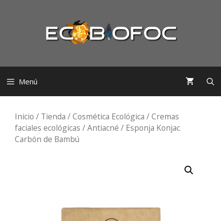
Saltar
al
contenido
Menú
Inicio
/
Tienda
/
Cosmética Ecológica
/
Cremas
faciales ecológicas
/
Antiacné
/ Esponja Konjac
Carbón de Bambú