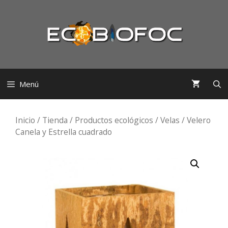
Saltar
al
contenido
Menú
Inicio
/
Tienda
/
Productos ecológicos
/
Velas
/ Velero
Canela y Estrella cuadrado