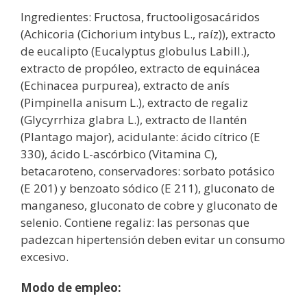
Ingredientes: Fructosa, fructooligosacáridos
(Achicoria (Cichorium intybus L., raíz)), extracto
de eucalipto (Eucalyptus globulus Labill.),
extracto de propóleo, extracto de equinácea
(Echinacea purpurea), extracto de anís
(Pimpinella anisum L.), extracto de regaliz
(Glycyrrhiza glabra L.), extracto de llantén
(Plantago major), acidulante: ácido cítrico (E
330), ácido L-ascórbico (Vitamina C),
betacaroteno, conservadores: sorbato potásico
(E 201) y benzoato sódico (E 211), gluconato de
manganeso, gluconato de cobre y gluconato de
selenio. Contiene regaliz: las personas que
padezcan hipertensión deben evitar un consumo
excesivo.
Modo de empleo: