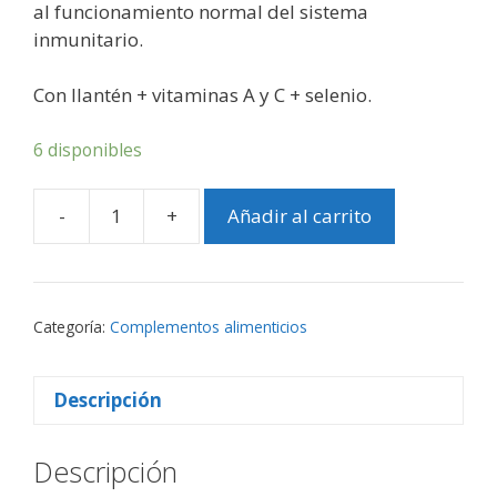
al funcionamiento normal del sistema
inmunitario.
Con llantén + vitaminas A y C + selenio.
6 disponibles
-
+
Añadir al carrito
JARABE
HERBAL
250
ml
Categoría:
Complementos alimenticios
1
Jarabe
cantidad
Descripción
Descripción