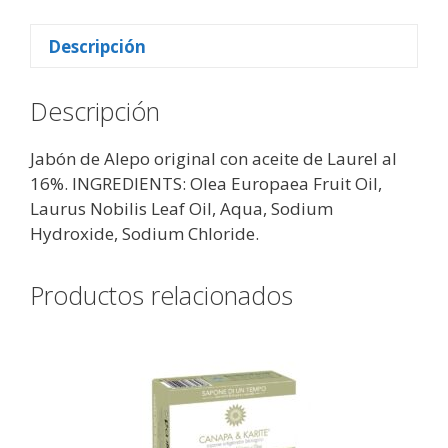
Laurel
16%
Descripción
-
Sapone
Descripción
di
un
Jabón de Alepo original con aceite de Laurel al
Tempo
16%. INGREDIENTS: Olea Europaea Fruit Oil,
cantidad
Laurus Nobilis Leaf Oil, Aqua, Sodium
Hydroxide, Sodium Chloride.
Productos relacionados