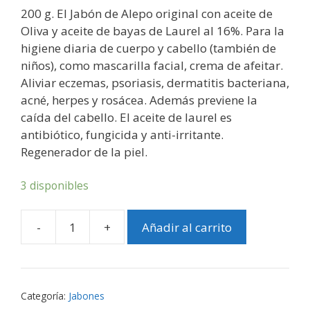
200 g. El Jabón de Alepo original con aceite de
Oliva y aceite de bayas de Laurel al 16%. Para la
higiene diaria de cuerpo y cabello (también de
niños), como mascarilla facial, crema de afeitar.
Aliviar eczemas, psoriasis, dermatitis bacteriana,
acné, herpes y rosácea. Además previene la
caída del cabello. El aceite de laurel es
antibiótico, fungicida y anti-irritante.
Regenerador de la piel.
3 disponibles
-
+
Añadir al carrito
Jabón
de
Alepo
original
Categoría:
Jabones
-