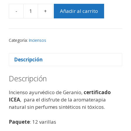
-
+
Añadir al carrito
Incienso
Geranio
BioAroma
cantidad
Categoría:
Inciensos
Descripción
Descripción
Incienso ayurvédico de Geranio,
certificado
ICEA
, para el disfrute de la aromaterapia
natural sin perfumes sintéticos ni tóxicos.
Paquete
: 12 varillas