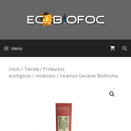
Saltar
al
contenido
Menú
Inicio
/
Tienda
/
Productos
ecológicos
/
Inciensos
/ Incienso Geranio BioAroma