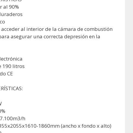
r al 90%
 duraderos
co
a acceder al interior de la cámara de combustión
para asegurar una correcta depresión en la
lectrónica
 190 litros
ado CE
RÍSTICAS:
W
90%
: 7.100m3/h
355x2055x1610-1860mm (ancho x fondo x alto)