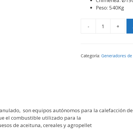
Chimenea: Ø15
Peso: 540Kg
-
+
GENERADOR
INDUSTRIAL
POLICOMBUSTIBLE
100KW
Categoría:
Generadores de
cantidad
ranulado, son equipos autónomos para la calefacción de 
ue el combustible utilizado para la
esos de aceituna, cereales y agropellet