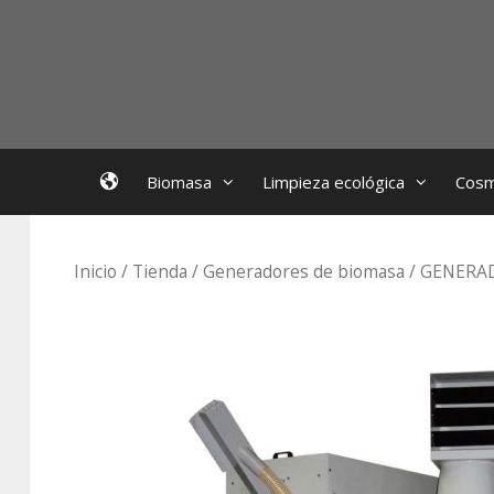
Saltar
al
contenido
EcoBioFoc
Biomasa
Limpieza ecológica
Cosm
Inicio
/
Tienda
/
Generadores de biomasa
/ GENERA