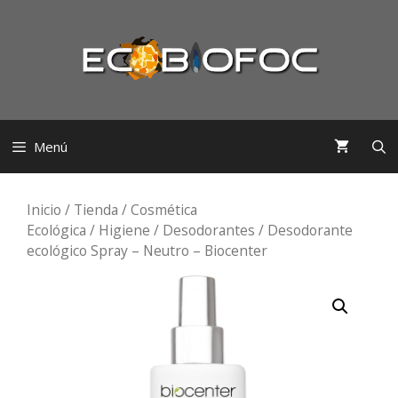
Saltar
al
contenido
Menú
Inicio
/
Tienda
/
Cosmética
Ecológica
/
Higiene
/
Desodorantes
/ Desodorante
ecológico Spray – Neutro – Biocenter