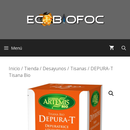
Saltar
al
contenido
Menú
Inicio
/
Tienda
/
Desayunos
/
Tisanas
/ DEPURA-T
Tisana Bio