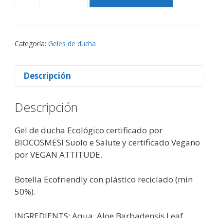
Biocenter
Top
-
Gel
Categoría:
Geles de ducha
de
baño
y
Descripción
ducha
ecológico
Descripción
Energizante
-
Gel de ducha Ecológico certificado por
Envase
BIOCOSMESI Suolo e Salute y certificado Vegano
Ecofriendly
por VEGAN ATTITUDE.
500
ml
Botella Ecofriendly con plástico reciclado (min
cantidad
50%).
INGREDIENTS: Aqua, Aloe Barbadensis Leaf