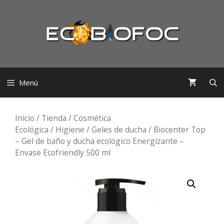
Saltar
al
contenido
Menú
Inicio
/
Tienda
/
Cosmética
Ecológica
/
Higiene
/
Geles de ducha
/ Biocenter Top
– Gel de baño y ducha ecológico Energizante –
Envase Ecofriendly 500 ml