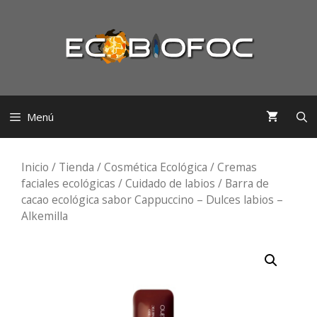
Saltar
al
contenido
Menú
Inicio
/
Tienda
/
Cosmética Ecológica
/
Cremas
faciales ecológicas
/
Cuidado de labios
/ Barra de
cacao ecológica sabor Cappuccino – Dulces labios –
Alkemilla