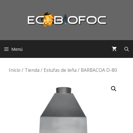
Saltar
al
contenido
Menú
Inicio
/
Tienda
/
Estufas de leña
/ BARBACOA D-80