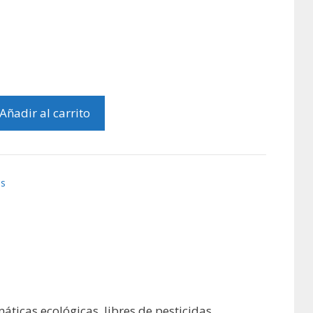
Añadir al carrito
es
ticas ecológicas, libres de pesticidas,