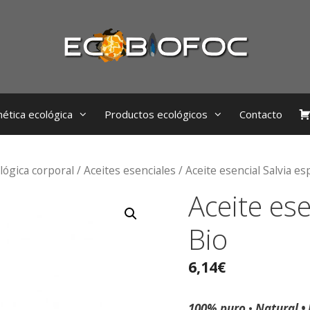
ética ecológica
Productos ecológicos
Contacto
lógica corporal
/
Aceites esenciales
/ Aceite esencial Salvia es
Aceite ese
Bio
6,14
€
100% puro
•
Natural • 