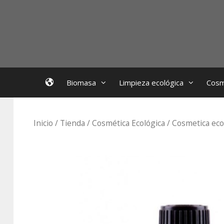
Saltar
al
contenido
EcoBioFoc
Biomasa
Limpieza ecológica
Cosm
Inicio
/
Tienda
/
Cosmética Ecológica
/
Cosmetica eco