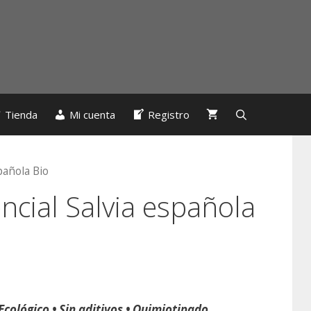
Tienda
Mi cuenta
Registro
pañola Bio
ncial Salvia española
Ecológico • Sin aditivos • Quimiotipado