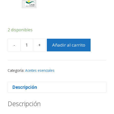
2 disponibles
-
+
Añadir al carrito
Aceite
esencial
Ravintsara
Bio
Categoría:
Aceites esenciales
cantidad
Descripción
Descripción