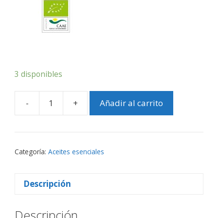
3 disponibles
-
+
Añadir al carrito
Aceite
esencial
Geranio
Bio
Categoría:
Aceites esenciales
cantidad
Descripción
Descripción